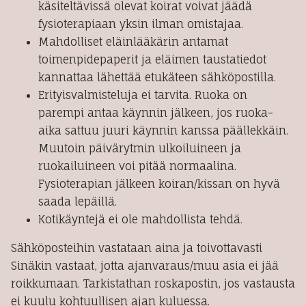
käsiteltävissä olevat koirat voivat jäädä
fysioterapiaan yksin ilman omistajaa.
Mahdolliset eläinlääkärin antamat
toimenpidepaperit ja eläimen taustatiedot
kannattaa lähettää etukäteen sähköpostilla.
Erityisvalmisteluja ei tarvita. Ruoka on
parempi antaa käynnin jälkeen, jos ruoka-
aika sattuu juuri käynnin kanssa päällekkäin.
Muutoin päivärytmin ulkoiluineen ja
ruokailuineen voi pitää normaalina.
Fysioterapian jälkeen koiran/kissan on hyvä
saada lepäillä.
Kotikäyntejä ei ole mahdollista tehdä.
Sähköposteihin vastataan aina ja toivottavasti
Sinäkin vastaat, jotta ajanvaraus/muu asia ei jää
roikkumaan. Tarkistathan roskapostin, jos vastausta
ei kuulu kohtuullisen ajan kuluessa.