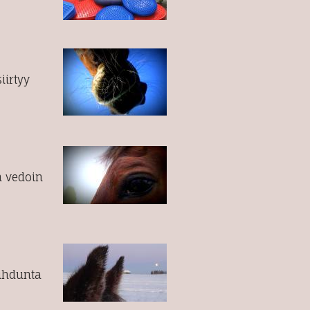
iirtyy
n vedoin
aihdunta