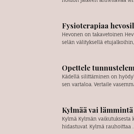
hoidon jälkeen annettavaa ter
Fysioterapiaa hevosil
Hevonen on takavetoinen Hevo
selän välityksellä etujalkoihin
Opettele tunnustelem
Kädellä silittäminen on hyödyl
sen vartaloa. Vertaile vasemm
Kylmää vai lämmintä 
Kylmä Kylmän vaikutuksesta k
hidastuvat. Kylmä rauhoittaa 