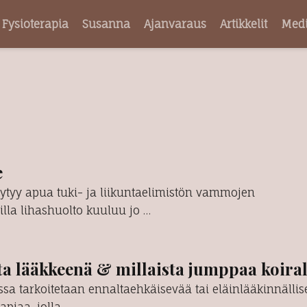
Fysioterapia
Susanna
Ajanvaraus
Artikkelit
Med
e
ytyy apua tuki- ja liikuntaelimistön vammojen
illa lihashuolto kuuluu jo …
a lääkkeenä & millaista jumppaa koiral
ssa tarkoitetaan ennaltaehkäisevää tai eläinlääkinnällis