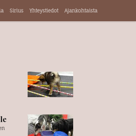
ia
Sirius
Yhteystiedot
Ajankohtaista
le
en