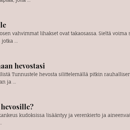
apiaa, jolla …
le
sen vahvimmat lihakset ovat takaosassa. Sieltä voima s
, jotka …
aan hevostasi
listä Tunnustele hevosta silittelemällä pitkin rauhallise
an ja …
hevosille?
ankeus kudoksissa lisääntyy ja verenkierto ja aineenv
…